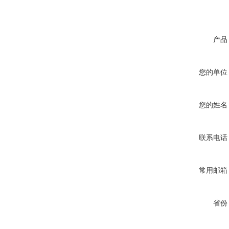
产品
您的单位
您的姓名
联系电话
常用邮箱
省份