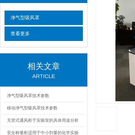
净气型吸风罩
查看更多
相关文章
ARTICLE
净气型吸风罩技术参数
移动净气型吸风罩技术参数
无管式通风柜于实验室的具体用途分析
安全称量柜适用于中小剂量的化学实验