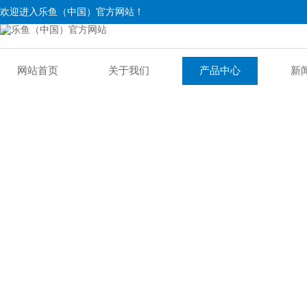
欢迎进入乐鱼（中国）官方网站！
网站首页
关于我们
产品中心
新