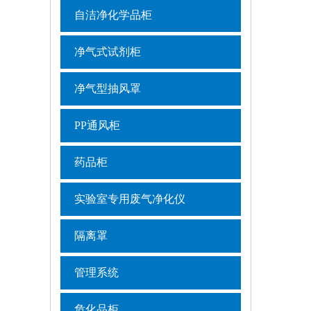
自洁净化学品柜
净气式试剂柜
净气型抽风罩
PP通风柜
药品柜
实验室专用废气净化仪
隔离罩
管理系统
危化品柜