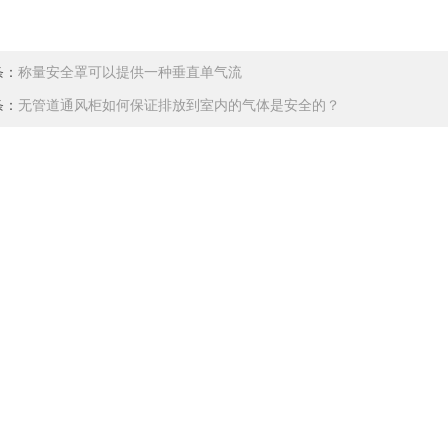
条：
称量安全罩可以提供一种垂直单气流
条：
无管道通风柜如何保证排放到室内的气体是安全的？