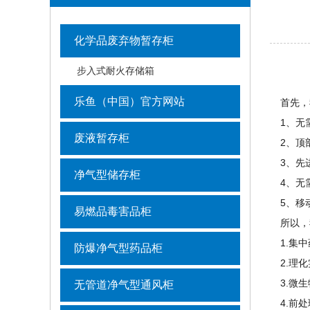
化学品废弃物暂存柜
步入式耐火存储箱
乐鱼（中国）官方网站
首先，
1
、无
废液暂存柜
2
、顶
3
、先
净气型储存柜
4
、无
5
、移
易燃品毒害品柜
所以，
1.
集中
防爆净气型药品柜
2.
理化
3.
微生
无管道净气型通风柜
4.
前处