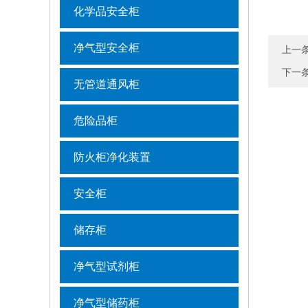
化学品安全柜
净气型安全柜
上一
下一
无管道通风柜
危险品柜
防火柜净化装置
安全柜
储存柜
净气型试剂柜
净气型储药柜