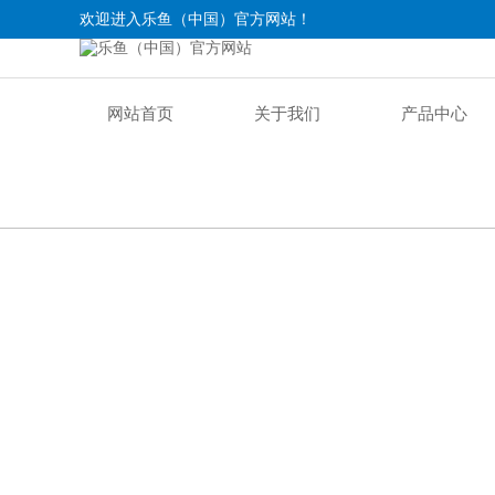
欢迎进入乐鱼（中国）官方网站！
网站首页
关于我们
产品中心