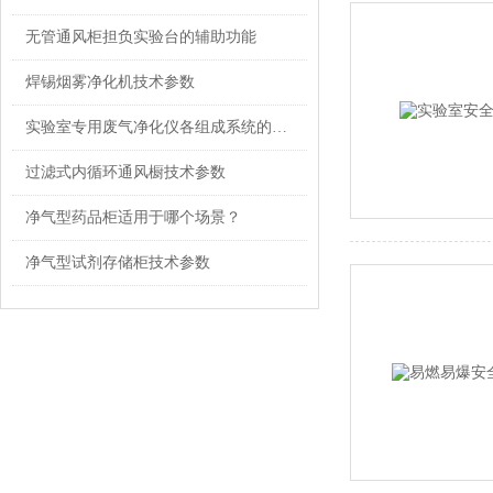
无管通风柜担负实验台的辅助功能
焊锡烟雾净化机技术参数
实验室专用废气净化仪各组成系统的原理
过滤式内循环通风橱技术参数
净气型药品柜适用于哪个场景？
净气型试剂存储柜技术参数