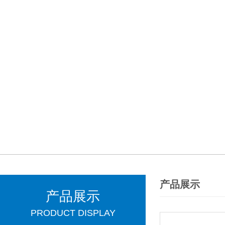
产品展示
产品展示
PRODUCT DISPLAY