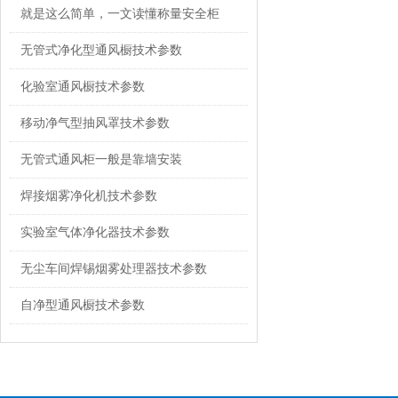
就是这么简单，一文读懂称量安全柜
无管式净化型通风橱技术参数
化验室通风橱技术参数
移动净气型抽风罩技术参数
无管式通风柜一般是靠墙安装
焊接烟雾净化机技术参数
实验室气体净化器技术参数
无尘车间焊锡烟雾处理器技术参数
自净型通风橱技术参数