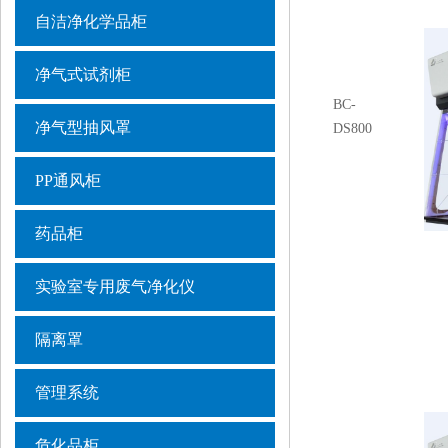
自洁净化学品柜
净气式试剂柜
BC-
净气型抽风罩
DS800
PP通风柜
药品柜
实验室专用废气净化仪
隔离罩
管理系统
危化品柜