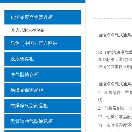
化学品废弃物暂存柜
步入式耐火存储箱
自洁净净气式通风
乐鱼（中国）官方网站
自洁净净气
BC-D
废液暂存柜
2012标准，通
致病的或毒性不明
净气型储存柜
自洁净净气式通风
易燃品毒害品柜
1、金属部件：主
响。
防爆净气型药品柜
2、前板及侧板：主
*3、
七英寸液晶触摸
无管道净气型通风柜
*4、
实时温湿度环