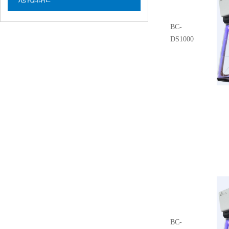
BC-
DS1000
BC-