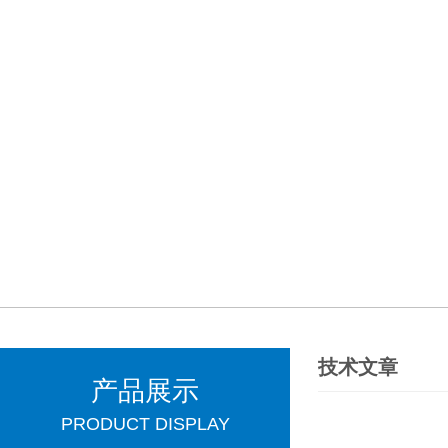
技术文章
产品展示
PRODUCT DISPLAY