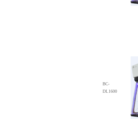
BC-
DL1600