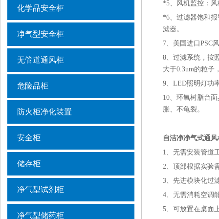
*5
、风机监控：风
化学品安全柜
*6
、
过滤器饱和报
滤器。
净气型安全柜
7、美国进口PSC
8、过滤系统，按
无管道通风柜
大于0.3um的粒子
9、LED照明灯
危险品柜
10、环氧树脂台
胀、不龟裂。
防火柜净化装置
安全柜
自洁净净气式通风
1、无需安装管道
储存柜
2、顶部根据实验
3、先进模块化过
净气型试剂柜
4、无需消耗空调
5、可放置在桌面
净气型储药柜