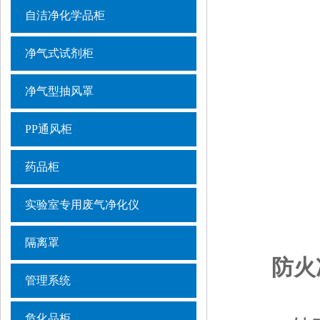
自洁净化学品柜
净气式试剂柜
净气型抽风罩
PP通风柜
药品柜
实验室专用废气净化仪
隔离罩
防火
管理系统
危化品柜