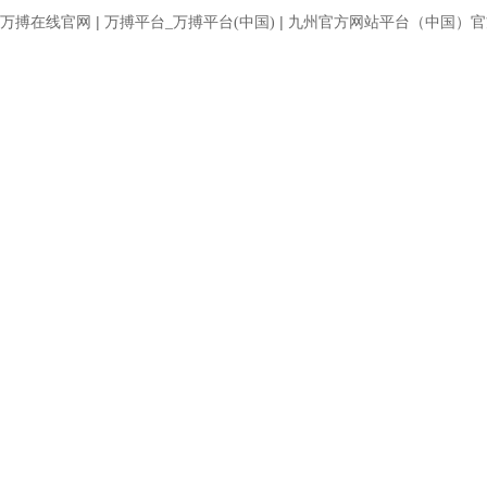
|
|
万搏在线官网
万搏平台_万搏平台(中国)
九州官方网站平台（中国）官