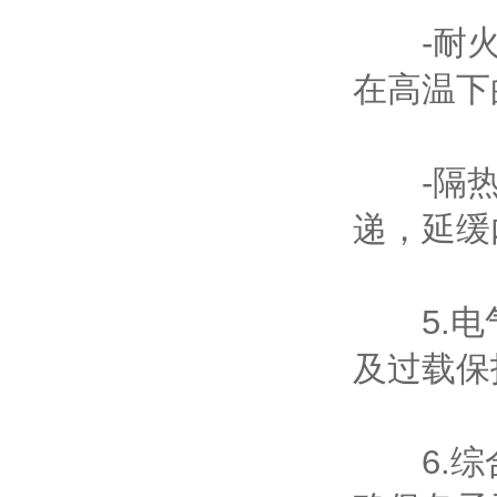
-耐火
在高温下
-隔热
递，延缓
5.电气
及过载保
6.综合