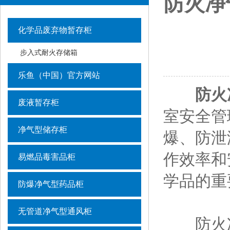
防火净
化学品废弃物暂存柜
步入式耐火存储箱
乐鱼（中国）官方网站
防火
废液暂存柜
室安全管
净气型储存柜
爆、防泄
作效率和
易燃品毒害品柜
学品的重
防爆净气型药品柜
无管道净气型通风柜
防火净