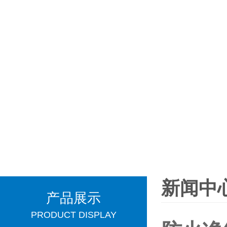
新闻中
产品展示
PRODUCT DISPLAY