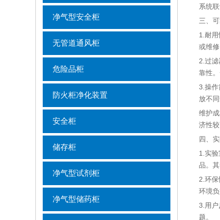
系统联
净气型安全柜
三、可
1.耐
无管道通风柜
或维修
2.过
危险品柜
靠性。
3.操
防火柜净化装置
放不同
维护成
安全柜
济性较
四、实
储存柜
1.实
品。其
净气型试剂柜
2.环
环境负
净气型储药柜
3.用
题。