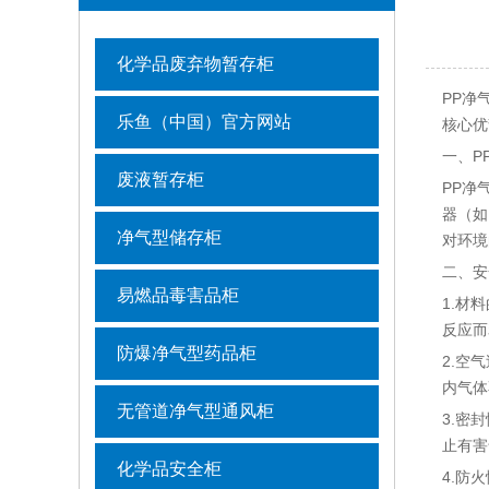
化学品废弃物暂存柜
PP净
乐鱼（中国）官方网站
核心优
一、P
废液暂存柜
PP净
器（如
净气型储存柜
对环境
二、安
易燃品毒害品柜
1.材
反应而
防爆净气型药品柜
2.空
内气体
无管道净气型通风柜
3.密
止有害
化学品安全柜
4.防