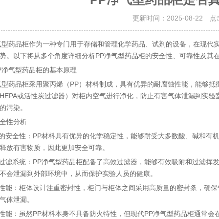
更新时间：2025-08-22 
气型药品柜作为一种专门用于存储和管理化学药品、试剂的设备，在现代
势。以下将从多个角度详细分析PP净气型药品柜的安全性、可靠性及其
P净气型药品柜的基本原理
气型药品柜采用聚丙烯（PP）材料制成，具有优异的耐腐蚀性能，能够
HEPA或活性炭过滤器）对柜内空气进行净化，防止有害气体泄漏到实
的污染。
全性分析
料的安全性：PP材料具有优异的化学稳定性，能够耐受大多数酸、碱和有
释放有害物质，因此更加安全可靠。
气过滤系统：PP净气型药品柜配备了高效过滤器，能够有效吸附和过滤挥
不会泄漏到外部环境中，从而保护实验人员的健康。
封性能：柜体设计注重密封性，柜门与柜体之间采用高质量的密封条，确
气体泄漏。
火性能：虽然PP材料本身不具备防火特性，但现代PP净气型药品柜通常