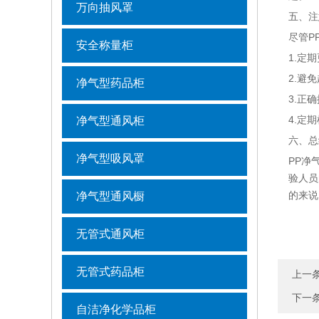
万向抽风罩
五、注
尽管P
安全称量柜
1.定
2.避
净气型药品柜
3.正
4.定
净气型通风柜
六、总
净气型吸风罩
PP净
验人员
的来说
净气型通风橱
无管式通风柜
无管式药品柜
上一
下一
自洁净化学品柜