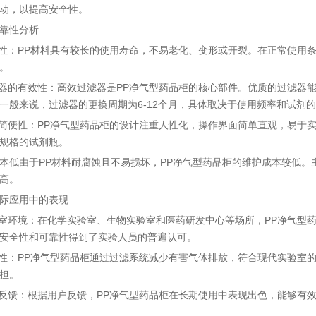
动，以提高安全性。
靠性分析
用性：PP材料具有较长的使用寿命，不易老化、变形或开裂。在正常使用
。
滤器的有效性：高效过滤器是PP净气型药品柜的核心部件。优质的过滤器
一般来说，过滤器的更换周期为6-12个月，具体取决于使用频率和试剂
作简便性：PP净气型药品柜的设计注重人性化，操作界面简单直观，易于
规格的试剂瓶。
本低由于PP材料耐腐蚀且不易损坏，PP净气型药品柜的维护成本较低
高。
际应用中的表现
验室环境：在化学实验室、生物实验室和医药研发中心等场所，PP净气型
安全性和可靠性得到了实验人员的普遍认可。
保性：PP净气型药品柜通过过滤系统减少有害气体排放，符合现代实验室
担。
户反馈：根据用户反馈，PP净气型药品柜在长期使用中表现出色，能够有