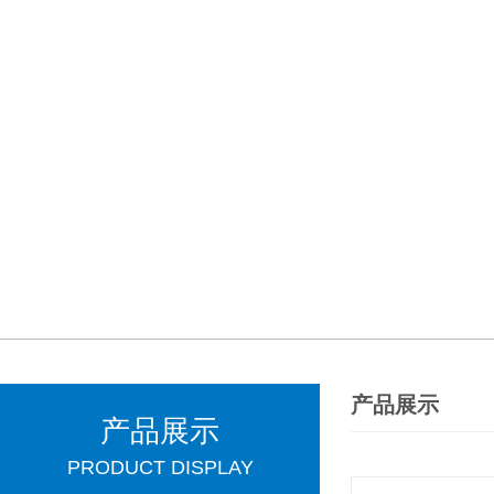
产品展示
产品展示
PRODUCT DISPLAY