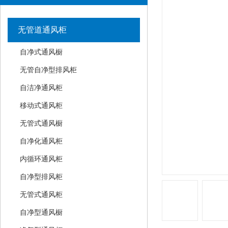
无管道通风柜
自净式通风橱
无管自净型排风柜
自洁净通风柜
移动式通风柜
无管式通风橱
自净化通风柜
内循环通风柜
自净型排风柜
无管式通风柜
自净型通风橱