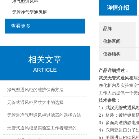
净气型通风柜
详情介绍
无管净气型通风柜
查看更多
品牌
价格区间
仪器结构
相关文章
ARTICLE
产品详细描述：
武汉无管式通风柜
属
净化柜内及实验室空
净气型通风柜的维护保养方法
工作人员提供一个安
技术参数：
无管式通风柜尺寸大小的选择
1）
武汉无管式通风
2）材质：镀锌钢板
无管道净气型通风柜过滤器的选择方法
3）多面高透防静电
无管式通风柜是实验室工作者理想的实验安全保护设备
4）东南亚进口分子过滤器
5）美国进口PSC